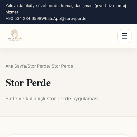
Yalova'da ölçüye özel perde, kumaş danışmanlığı ve titiz montaj
hizmeti
+90 534 234 6598
WhatsApp
@serevperde
☰
Ana Sayfa
/
Stor Perde
/ Stor Perde
Stor Perde
Sade ve kullanışlı stor perde uygulaması.