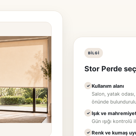
BILGI
Stor Perde seç
Kullanım alanı
✓
Salon, yatak odası, 
önünde bulundurulu
Işık ve mahremiye
✓
Gün ışığı kontrolü il
Renk ve kumaş u
✓