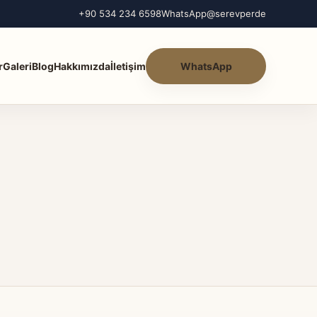
+90 534 234 6598
WhatsApp
@serevperde
r
Galeri
Blog
Hakkımızda
İletişim
WhatsApp