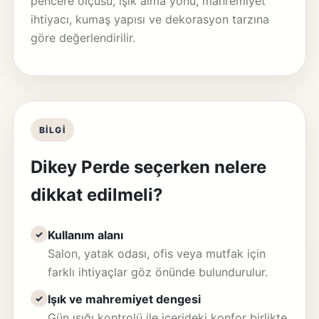
pencere ölçüsü, ışık alma yönü, mahremiyet
ihtiyacı, kumaş yapısı ve dekorasyon tarzına
göre değerlendirilir.
BILGI
Dikey Perde seçerken nelere
dikkat edilmeli?
Kullanım alanı
✓
Salon, yatak odası, ofis veya mutfak için
farklı ihtiyaçlar göz önünde bulundurulur.
Işık ve mahremiyet dengesi
✓
Gün ışığı kontrolü ile içerideki konfor birlikte