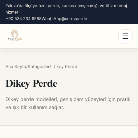
Yalova'da ölçüye özel perde, kumaş danışmanlığı ve titiz montaj
hizmeti
+90 534 234 6598
WhatsApp
@serevperde
☰
Ana Sayfa
/
Kategoriler
/ Dikey Perde
Dikey Perde
Dikey perde modelleri, geniş cam yüzeyleri için pratik
ve şık bir kullanım sağlar.