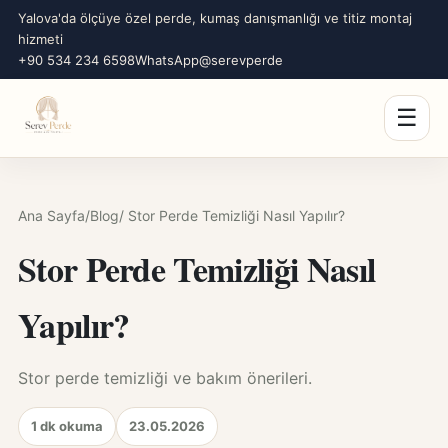
Yalova'da ölçüye özel perde, kumaş danışmanlığı ve titiz montaj
hizmeti
+90 534 234 6598
WhatsApp
@serevperde
☰
Ana Sayfa
/
Blog
/ Stor Perde Temizliği Nasıl Yapılır?
Stor Perde Temizliği Nasıl
Yapılır?
Stor perde temizliği ve bakım önerileri.
1 dk okuma
23.05.2026